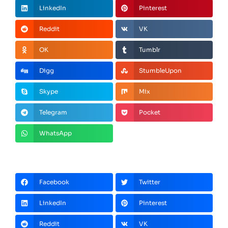
LinkedIn
Pinterest
Reddit
VK
OK
Tumblr
Digg
StumbleUpon
Skype
Mix
Telegram
Pocket
WhatsApp
Facebook
Twitter
LinkedIn
Pinterest
Reddit
VK