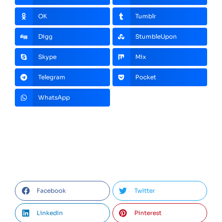
OK
Tumblr
Digg
StumbleUpon
Skype
Mix
Telegram
Pocket
WhatsApp
Facebook
Twitter
LinkedIn
Pinterest