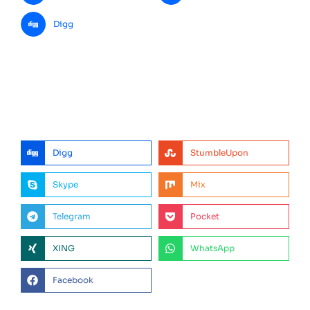
Digg
Digg
StumbleUpon
Skype
Mix
Telegram
Pocket
XING
WhatsApp
Facebook