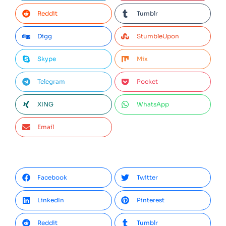
Reddit
Tumblr
Digg
StumbleUpon
Skype
Mix
Telegram
Pocket
XING
WhatsApp
Email
Facebook
Twitter
LinkedIn
Pinterest
Reddit
Tumblr