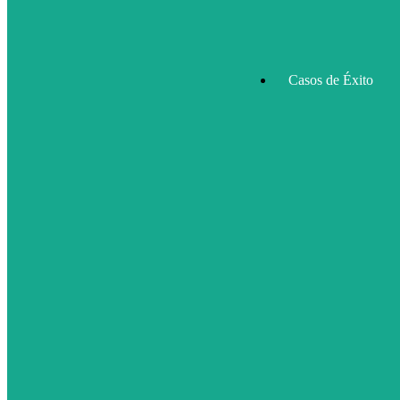
Casos de Éxito