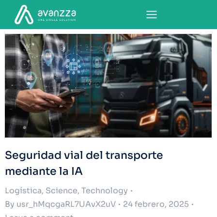
Seguridad vial del transporte
mediante la IA
Logística
,
Science
,
Technology
By
usr_hMqcgaRL7UAvX2uV
24 febrero, 2025