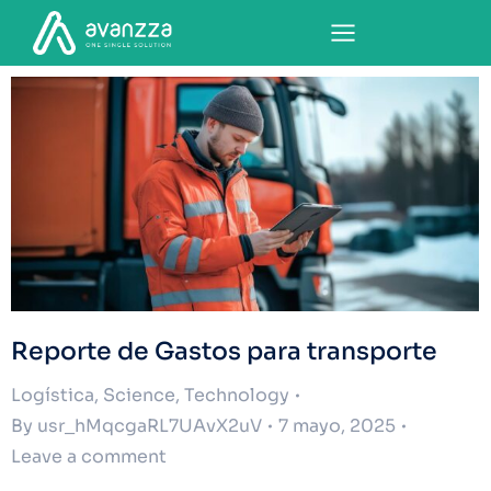
Reporte de Gastos para transporte
Logística
,
Science
,
Technology
By
usr_hMqcgaRL7UAvX2uV
7 mayo, 2025
Leave a comment